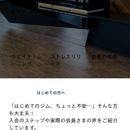
​ボディシェイ
​肩こり・腰
​体幹の強化
プアップ
痛ケア
​ストレスリリ
ウエイトトレ
​姿勢の改善
ース
ーニング
はじめての方へ
「はじめてのジム、ちょっと不安…」そんな方
も大丈夫！
入会のステップや実際の会員さまの声をご紹介
しています。