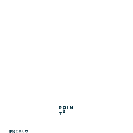
poin
2
t
​仲間と楽しむ