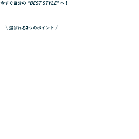
​今すぐ自分の
“BEST STYLE”
へ！
3
\ 選ばれる
つのポイント /