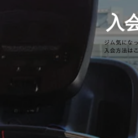
​入
ジム気になっ
​入会方法は