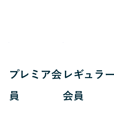
プレミア会
​レギュラ
員
会員