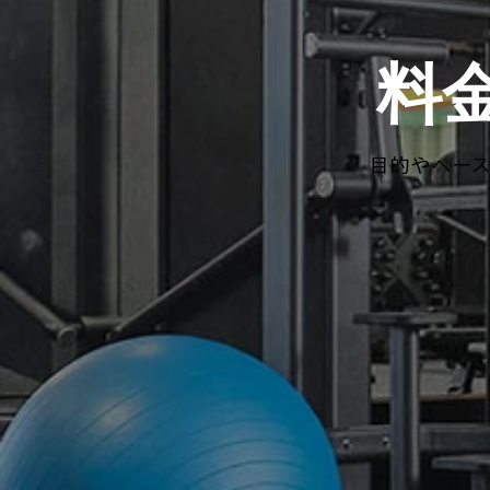
​
目的やペー