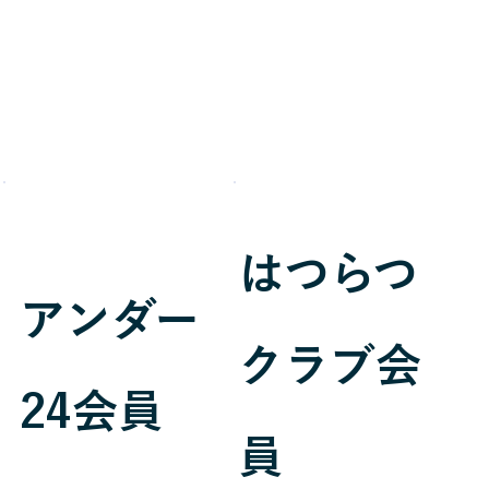
はつらつ
​アンダー
​クラブ会
24会員
員